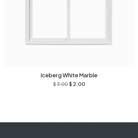
Iceberg White Marble
Original price was: $3.00.
Current price is: $2.00.
$
3.00
$
2.00